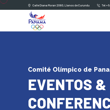
Calle Diana Moran 2060, Llanos de Curundu
Tel:+ 
Comité Olímpico de Pan
EVENTOS &
CONFERENC