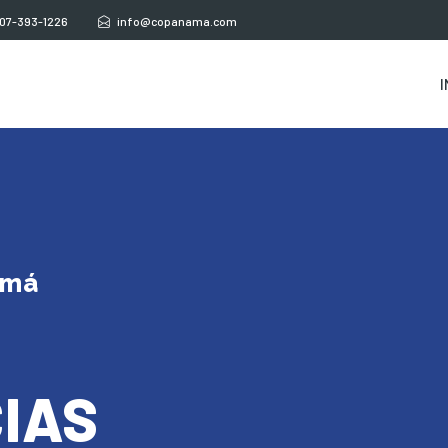
507-393-1226
info@copanama.com
I
amá
IAS